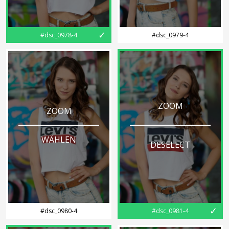
✓
#dsc_0978-4
#dsc_0979-4
ZOOM
ZOOM
WÄHLEN
DESELECT
✓
#dsc_0980-4
#dsc_0981-4