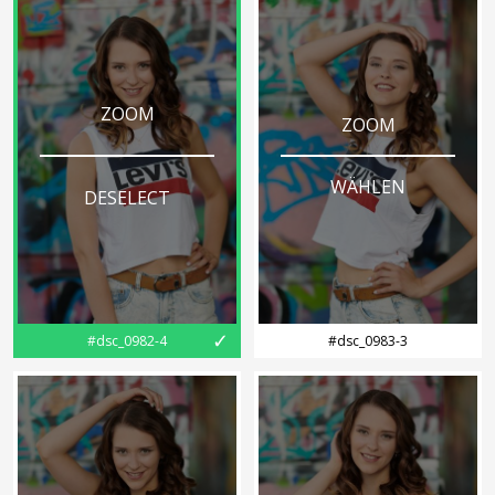
ZOOM
ZOOM
WÄHLEN
DESELECT
✓
#dsc_0982-4
#dsc_0983-3