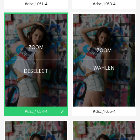
#dsc_1051-4
#dsc_1053-4
ZOOM
ZOOM
WÄHLEN
DESELECT
✓
#dsc_1054-4
#dsc_1055-4