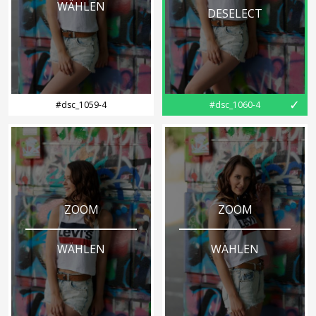
WÄHLEN
DESELECT
✓
#dsc_1059-4
#dsc_1060-4
ZOOM
ZOOM
WÄHLEN
WÄHLEN