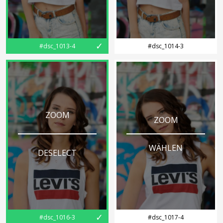
✓
#dsc_1013-4
#dsc_1014-3
ZOOM
ZOOM
WÄHLEN
DESELECT
✓
#dsc_1016-3
#dsc_1017-4