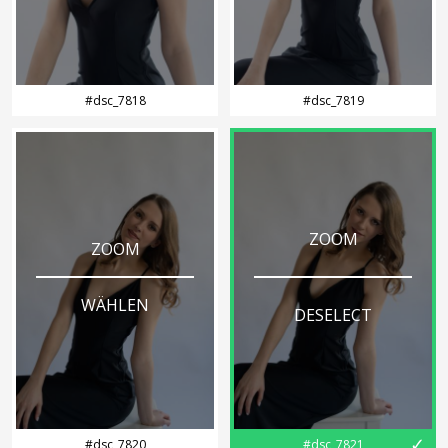
#dsc_7818
#dsc_7819
ZOOM
ZOOM
WÄHLEN
DESELECT
✓
#dsc_7820
#dsc_7821