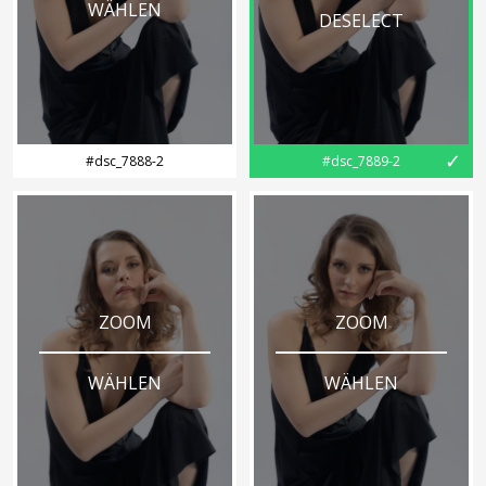
WÄHLEN
DESELECT
✓
#dsc_7888-2
#dsc_7889-2
ZOOM
ZOOM
WÄHLEN
WÄHLEN